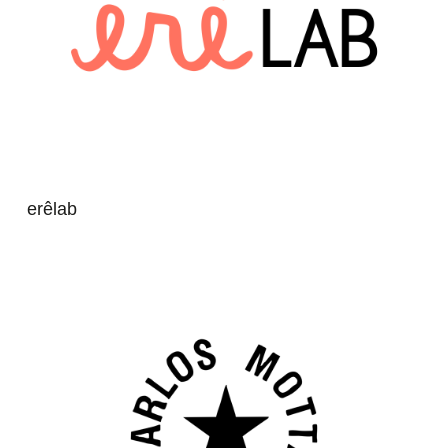
erêlab